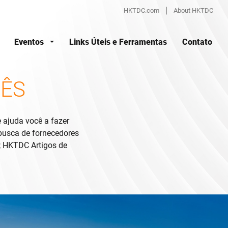
HKTDC.com
About HKTDC
Eventos
Links Úteis e Ferramentas
Contato
UÊS
ajuda você a fazer
busca de fornecedores
C; HKTDC Artigos de